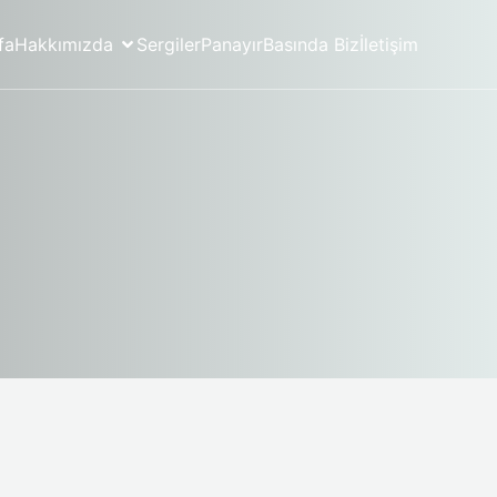
fa
Hakkımızda
Sergiler
Panayır
Basında Biz
İletişim