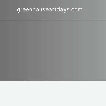
İçeriğe
geç
greenhouseartdays.com